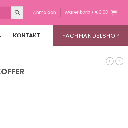
Warenkorb /
€
0,00
Anmelden
N
KONTAKT
FACHHANDELSHOP
KOFFER