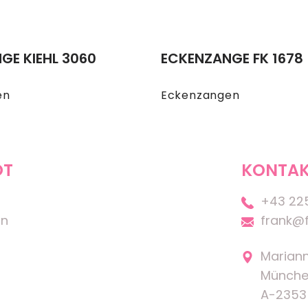
GE KIEHL 3060
ECKENZANGE FK 1678
en
Eckenzangen
OT
KONTAK
+43 22
on
frank@f
Marian
Münche
A-2353