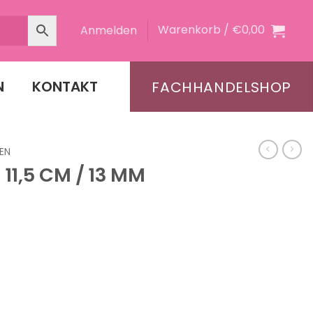
Warenkorb /
€
0,00
Anmelden
N
KONTAKT
FACHHANDELSHOP
EN
1,5 CM / 13 MM