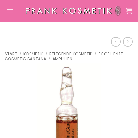
Zum
Inhalt
springen
START
/
KOSMETIK
/
PFLEGENDE KOSMETIK
/
ECCELLENTE
COSMETIC SANTANA
/
AMPULLEN