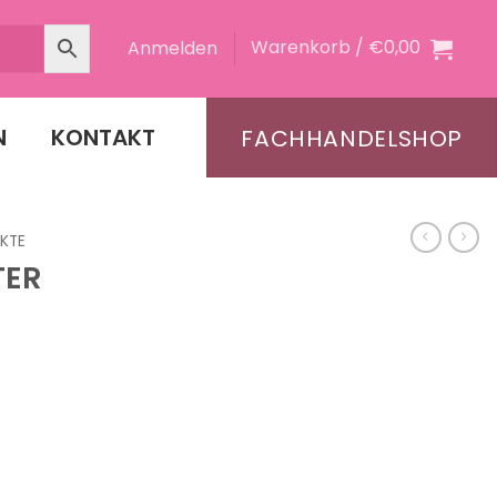
Warenkorb /
€
0,00
Anmelden
N
KONTAKT
FACHHANDELSHOP
KTE
TER