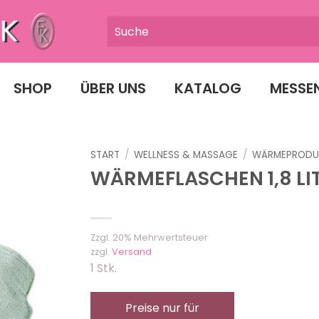
SHOP
ÜBER UNS
KATALOG
MESSE
START
/
WELLNESS & MASSAGE
/
WÄRMEPRODU
WÄRMEFLASCHEN 1,8 LI
Zzgl. 20% Mehrwertsteuer
zzgl.
Versand
1 Stk.
Preise nur für