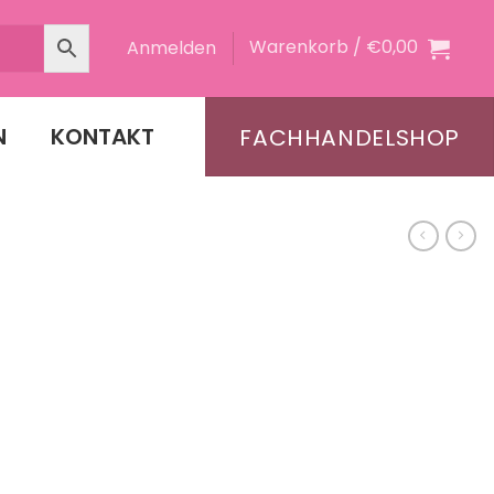
Warenkorb /
€
0,00
Anmelden
N
KONTAKT
FACHHANDELSHOP