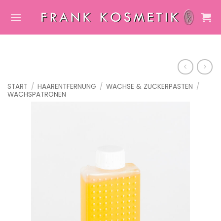
Zum
Inhalt
springen
START
/
HAARENTFERNUNG
/
WACHSE & ZUCKERPASTEN
/
WACHSPATRONEN