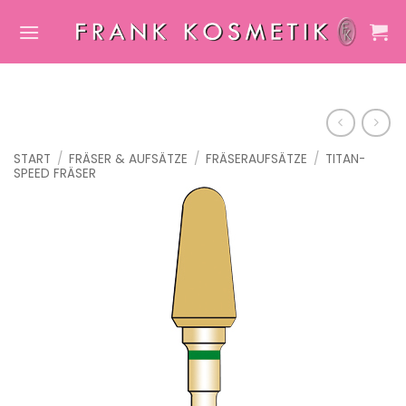
Zum
Inhalt
springen
START
/
FRÄSER & AUFSÄTZE
/
FRÄSERAUFSÄTZE
/
TITAN-
SPEED FRÄSER