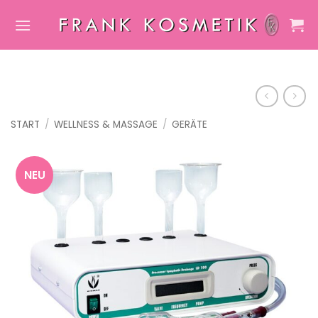
Zum
Inhalt
springen
START
/
WELLNESS & MASSAGE
/
GERÄTE
NEU