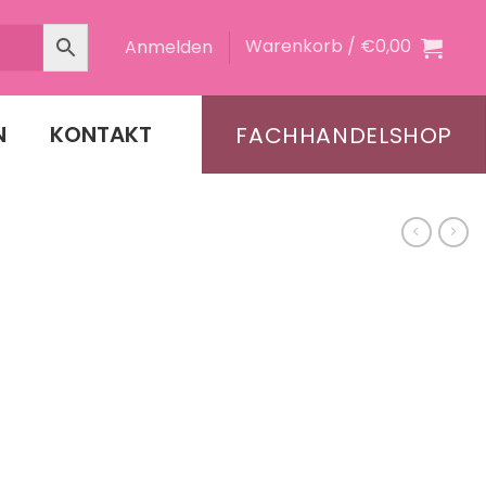
Warenkorb /
€
0,00
Anmelden
N
KONTAKT
FACHHANDELSHOP