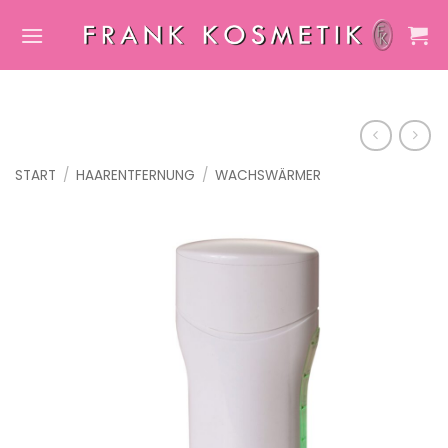
Zum
Inhalt
springen
START
/
HAARENTFERNUNG
/
WACHSWÄRMER