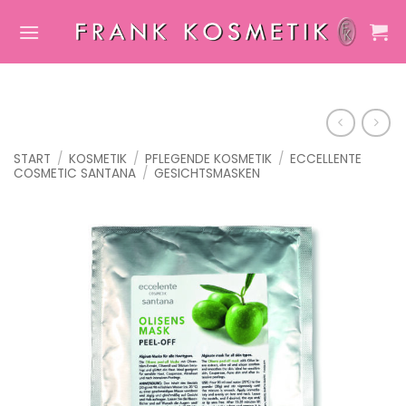
Zum
Inhalt
springen
START
/
KOSMETIK
/
PFLEGENDE KOSMETIK
/
ECCELLENTE
COSMETIC SANTANA
/
GESICHTSMASKEN