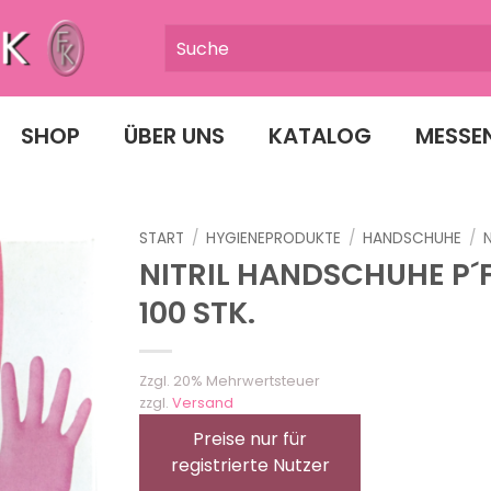
SHOP
ÜBER UNS
KATALOG
MESSE
START
/
HYGIENEPRODUKTE
/
HANDSCHUHE
/
NITRIL HANDSCHUHE P´F
100 STK.
Zzgl. 20% Mehrwertsteuer
zzgl.
Versand
Preise nur für
registrierte Nutzer