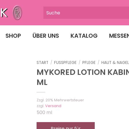
SHOP
ÜBER UNS
KATALOG
MESSE
START
/
FUSSPFLEGE
/
PFLEGE
/
HAUT & NAGE
MYKORED LOTION KABI
ML
Zzgl. 20% Mehrwertsteuer
zzgl.
Versand
500 ml
Preise nur für