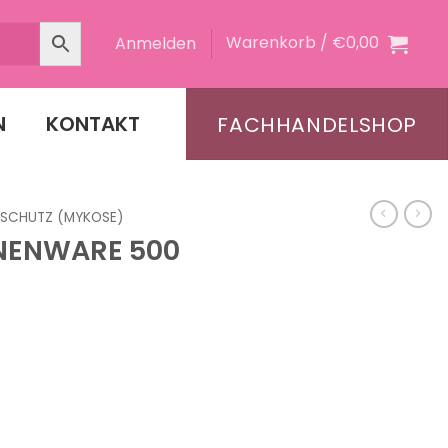
Warenkorb /
€
0,00
Anmelden
N
KONTAKT
FACHHANDELSHOP
LSCHUTZ (MYKOSE)
NENWARE 500