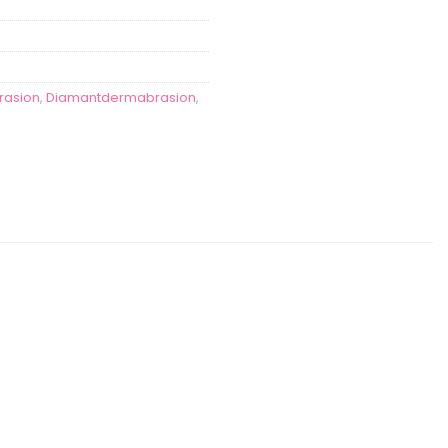
rasion
,
Diamantdermabrasion
,