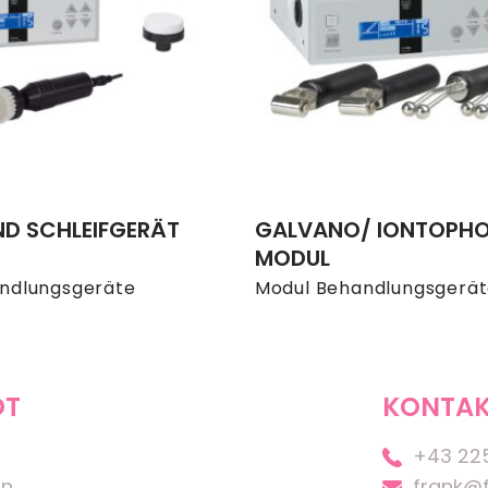
ND SCHLEIFGERÄT
GALVANO/ IONTOPHO
MODUL
ndlungsgeräte
Modul Behandlungsgerä
OT
KONTAK
+43 22
on
frank@f