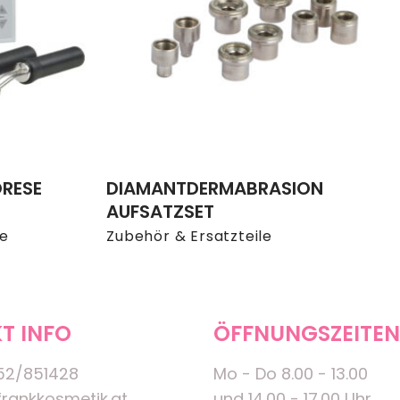
RESE
DIAMANTDERMABRASION
AUFSATZSET
te
Zubehör & Ersatzteile
T INFO
ÖFFNUNGSZEITEN
52/851428
Mo - Do 8.00 - 13.00
rankkosmetik.at
und 14.00 - 17.00 Uhr