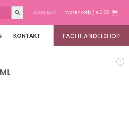
Warenkorb /
€
0,00
Anmelden
N
KONTAKT
FACHHANDELSHOP
 ML