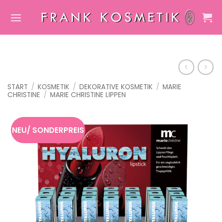
Zum
Inhalt
springen
START
/
KOSMETIK
/
DEKORATIVE KOSMETIK
/
MARIE
CHRISTINE
/
MARIE CHRISTINE LIPPEN
NEU/ SONDERPREIS