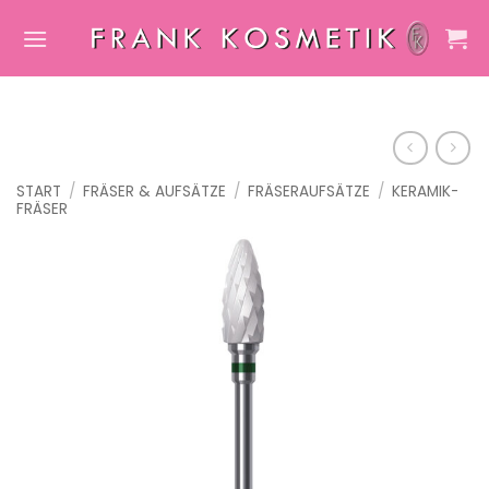
Zum
Inhalt
springen
START
/
FRÄSER & AUFSÄTZE
/
FRÄSERAUFSÄTZE
/
KERAMIK-
FRÄSER