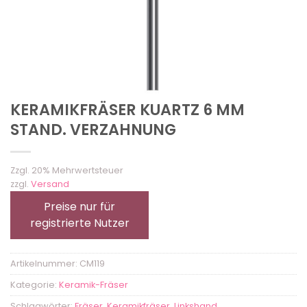
KERAMIKFRÄSER KUARTZ 6 MM
STAND. VERZAHNUNG
Zzgl. 20% Mehrwertsteuer
zzgl.
Versand
Preise nur für
registrierte Nutzer
Artikelnummer:
CM119
Kategorie:
Keramik-Fräser
Schlagwörter:
Fräser
,
Keramikfräser
,
Linkshand