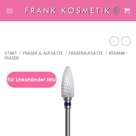
Zum
Inhalt
springen
START
/
FRÄSER & AUFSÄTZE
/
FRÄSERAUFSÄTZE
/
KERAMIK-
FRÄSER
für Linkshänder NEU