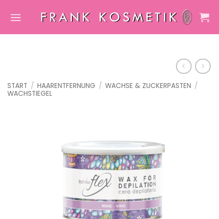
Zum
Inhalt
springen
START
/
HAARENTFERNUNG
/
WACHSE & ZUCKERPASTEN
/
WACHSTIEGEL