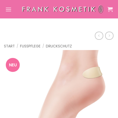
Zum
Inhalt
springen
START
/
FUSSPFLEGE
/
DRUCKSCHUTZ
NEU