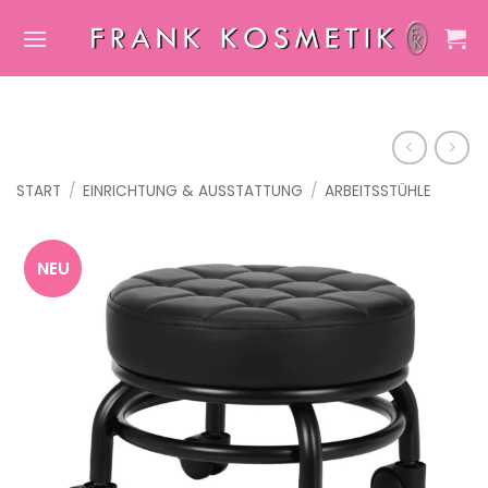
Zum
Inhalt
springen
START
/
EINRICHTUNG & AUSSTATTUNG
/
ARBEITSSTÜHLE
NEU