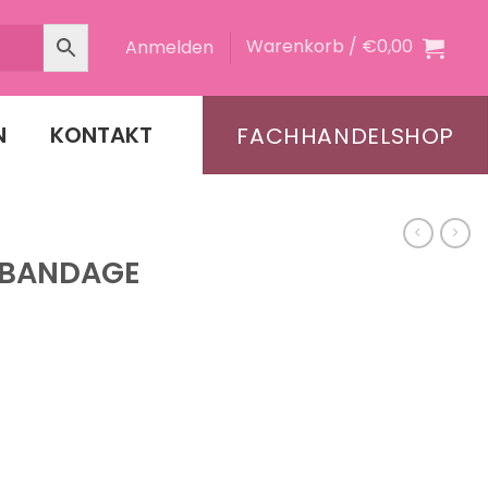
Warenkorb /
€
0,00
Anmelden
N
KONTAKT
FACHHANDELSHOP
TBANDAGE