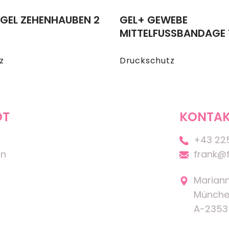
GEL ZEHENHAUBEN 2
GEL+ GEWEBE
MITTELFUSSBANDAGE 1
z
Druckschutz
OT
KONTAK
+43 22
on
frank@f
Marian
Münche
A-2353