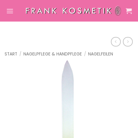
Zum
Inhalt
springen
START
/
NAGELPFLEGE & HANDPFLEGE
/
NAGELFEILEN