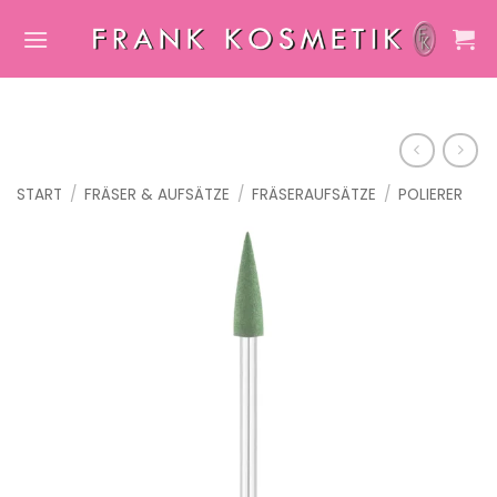
Zum
Inhalt
springen
START
/
FRÄSER & AUFSÄTZE
/
FRÄSERAUFSÄTZE
/
POLIERER