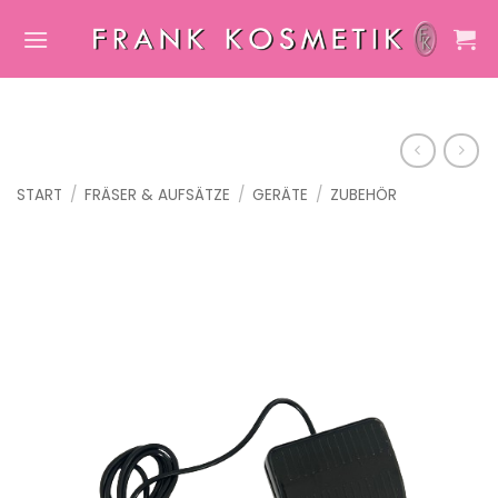
Zum
Inhalt
springen
START
/
FRÄSER & AUFSÄTZE
/
GERÄTE
/
ZUBEHÖR