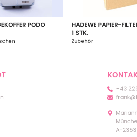
EKOFFER PODO M
HADEWE PAPIER-FILTE
1 STK.
aschen
Zubehör
OT
KONTAK
+43 22
on
frank@f
Marian
Münche
A-2353