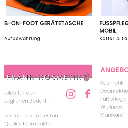
B-ON-FOOT GERÄTETASCHE
FUSSPFLEG
OBIL
Aufbewahrung
Koffer & T
ANGEB
Kosmetik
Desinfekti
alles für den
Fußpflege
täglichen Bedarf...
Wellness
Maniküre
wir führen die besten
Qualitätsprodukte