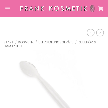
Zum
Inhalt
springen
START
/
KOSMETIK
/
BEHANDLUNGSGERÄTE
/
ZUBEHÖR &
ERSATZTEILE