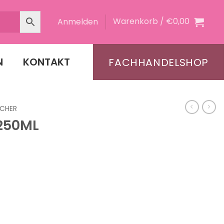
Warenkorb /
€
0,00
Anmelden
N
KONTAKT
FACHHANDELSHOP
CHER
250ML