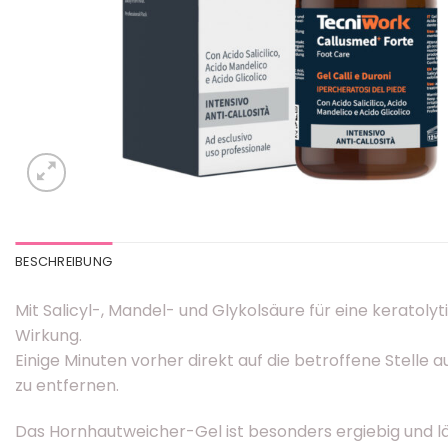
BESCHREIBUNG
Mit Salicyl-, Mandel- und Glykolsäure für eine keratol
Wirkung.
Einige Minuten vorher direkt auf die betroffene Stell
zu entfernen.
Das Hornhautweicher-Gel ist besonders ergiebig und lä