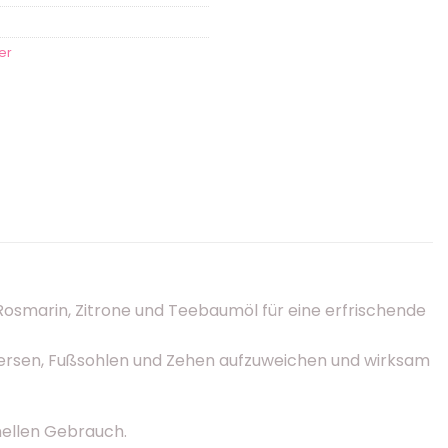
er
 Rosmarin, Zitrone und Teebaumöl für eine erfrischende
n Fersen, Fußsohlen und Zehen aufzuweichen und wirksam
nellen Gebrauch.