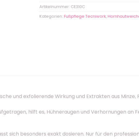
Artikelnummer:
CE310C
Kategorien:
Fußpflege Tecniwork
,
Hornhautweich
ytische und exfolierende Wirkung und Extrakten aus Minze,
e aufgetragen, hilft es, Hühneraugen und Verhornungen a
sst sich besonders exakt dosieren. Nur für den professio