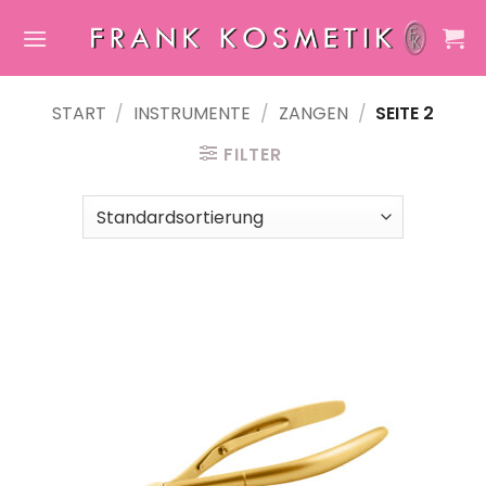
Zum
Inhalt
springen
START
/
INSTRUMENTE
/
ZANGEN
/
SEITE 2
FILTER